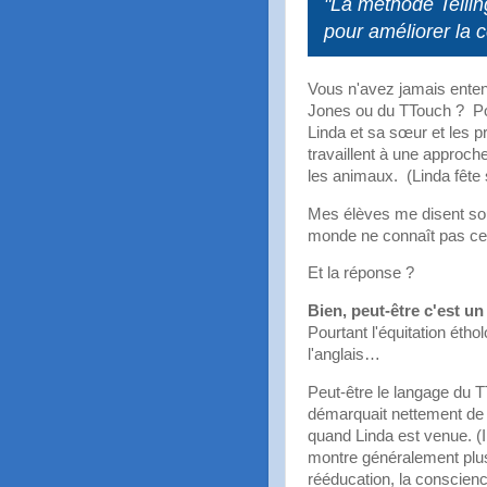
"La méthode Tellin
pour améliorer la c
Vous n'avez jamais entend
Jones ou du TTouch ? Pou
Linda et sa sœur et les p
travaillent à une approc
les animaux. (Linda fête
Mes élèves me disent sou
monde ne connaît pas ce
Et la réponse ?
Bien, peut-être c'est u
Pourtant l'équitation éth
l'anglais…
Peut-être le langage du T
démarquait nettement de l'
quand Linda est venue. (
montre généralement plus
rééducation, la conscience