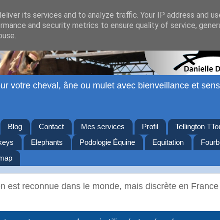
liver its services and to analyze traffic. Your IP address and u
rmance and security metrics to ensure quality of service, gene
buse.
ur votre cheval, âne ou mulet avec bienveillance et sensi
Blog
Contact
Mes services
Profil
Tellington TT
keys
Elephants
Podologie Équine
Equitation
Fourb
emap
on est reconnue dans le monde, mais discrète en France 