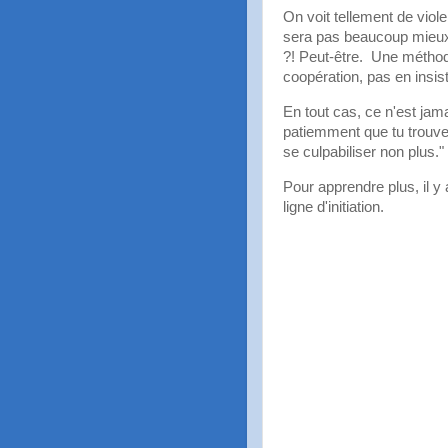
On voit tellement de viol
sera pas beaucoup mieux
?! Peut-être. Une méthod
coopération, pas en insis
En tout cas, ce n'est jama
patiemment que tu trouves 
se culpabiliser non plus."
Pour apprendre plus, il y 
ligne d'initiation.