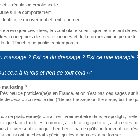
e et la régulation émotionnelle.
osture sur le comportement.
la douleur, le mouvement et l’entraînement.
 à évoquer ces idées, le vocabulaire scientifique permettant de les 
cadres conceptuels des neurosciences et de la biomécanique permetten
cts du TTouch à un public contemporain.
u massage ? Est-ce du dressage ? Est-ce une thérapie 
t cela à la fois et rien de tout cela »"
 marketing ?
rès peu de praticien(ne)s en France, et on n'est pas des sages sur l
é de ceux qu'on veut aider. ("Be not the sage on the stage, but the 
p de praticien(ne)s qui aiment vraiment être dans le spotlight, préfè
ense que la méthode est comme ça... donc logique que ça attire des p
ous trouver sont ceux qui cherchent - parce qu'ils ne trouvent pas r
, ou ils ont un cheval spécial qui les a poussés à se former...