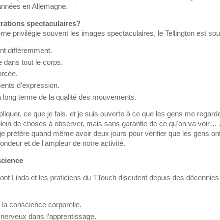
années en Allemagne.
ations spectaculaires?
ne privilégie souvent les images spectaculaires, le Tellington est sou
ent différemment.
e dans tout le corps.
orcée.
ents d'expression.
à long terme de la qualité des mouvements.
liquer, ce que je fais, et je suis ouverte à ce que les gens me regarden
plein de choses à observer, mais sans garantie de ce qu'on va voir…
 je préfère quand même avoir deux jours pour vérifier que les gens o
ndeur et de l'ampleur de notre activité.
science
 Linda et les praticiens du TTouch discutent depuis des décennies fo
 la conscience corporelle.
 nerveux dans l’apprentissage.