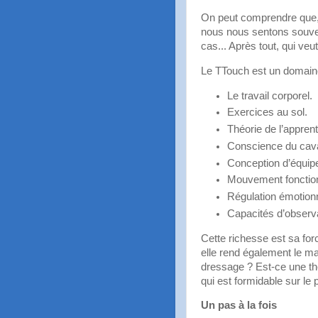
On peut comprendre que, b
nous nous sentons souvent
cas... Après tout, qui ve
Le TTouch est un domaine
Le travail corporel.
Exercices au sol.
Théorie de l’appren
Conscience du cava
Conception d’équip
Mouvement fonction
Régulation émotionn
Capacités d’observa
Cette richesse est sa forc
elle rend également le m
dressage ? Est-ce une thér
qui est formidable sur le 
Un pas à la fois