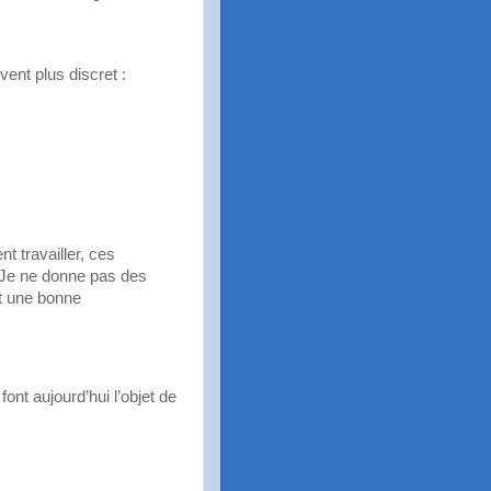
vent plus discret :
t travailler, ces
 Je ne donne pas des
nt une bonne
nt aujourd’hui l’objet de