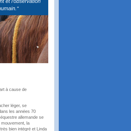
t et l'observation
 humain."
cart à cause de
ucher léger, se
r dans les années 70
e équestre allemande se
u mouvement, la
 très bien intégré et Linda