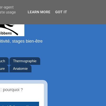
ser-agent
rate usage
LEARN MORE
GOT IT
tivité, stages bien-être
ouch
Thermographie
ure
Anatomie
: pourquoi ?