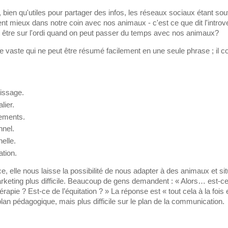
ien qu'utiles pour partager des infos, les réseaux sociaux étant sou
 mieux dans notre coin avec nos animaux - c'est ce que dit l'introver
ut être sur l'ordi quand on peut passer du temps avec nos animaux?
 vaste qui ne peut être résumé facilement en une seule phrase ; il 
tissage.
lier.
ements.
nel.
elle.
tion.
e, elle nous laisse la possibilité de nous adapter à des animaux et si
arketing plus difficile. Beaucoup de gens demandent : « Alors… est-
apie ? Est-ce de l’équitation ? » La réponse est « tout cela à la fois e
plan pédagogique, mais plus difficile sur le plan de la communication.