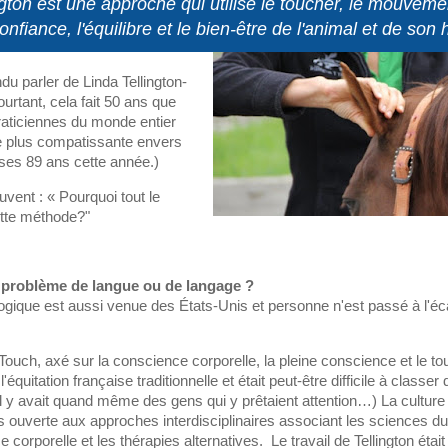
gton est une approche qui utilise le toucher, le mouvemen
onfiance, l'équilibre et le bien-être de l'animal et de son
u parler de Linda Tellington-
rtant, cela fait 50 ans que
raticiennes du monde entier
he plus compatissante envers
 ses 89 ans cette année.)
vent : « Pourquoi tout le
tte méthode?"
n problème de langue ou de langage ?
ologique est aussi venue des États-Unis et personne n'est passé à l'é
Touch, axé sur la conscience corporelle, la pleine conscience et le to
équitation française traditionnelle et était peut-être difficile à classe
Il y avait quand même des gens qui y prêtaient attention…) La cultur
 ouverte aux approches interdisciplinaires associant les sciences d
 corporelle et les thérapies alternatives. Le travail de Tellington était