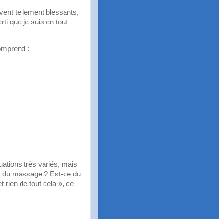
vent tellement blessants,
ti que je suis en tout
comprend :
tuations très variés, mais
ce du massage ? Est-ce du
t rien de tout cela », ce