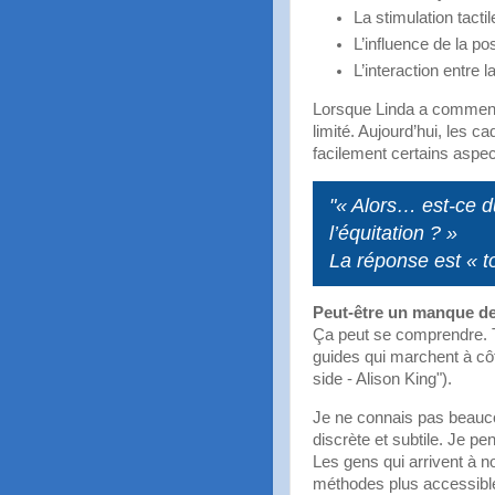
La stimulation tactil
L’influence de la p
L’interaction entre 
Lorsque Linda a commencé
limité. Aujourd’hui, les 
facilement certains aspe
"« Alors… est-ce d
l’équitation ? »
La réponse est « tou
Peut-être un manque de
Ça peut se comprendre. T
guides qui marchent à côt
side - Alison King").
Je ne connais pas beaucou
discrète et subtile. Je p
Les gens qui arrivent à n
méthodes plus accessibles