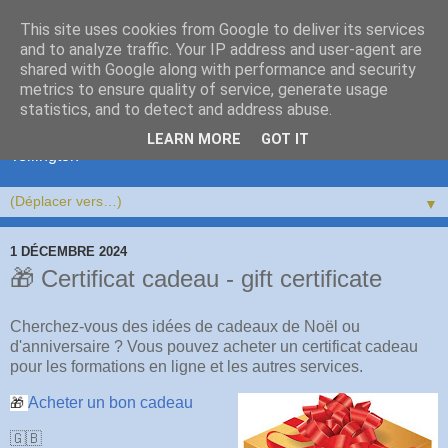
This site uses cookies from Google to deliver its services
and to analyze traffic. Your IP address and user-agent are
shared with Google along with performance and security
metrics to ensure quality of service, generate usage
statistics, and to detect and address abuse.
Bien-être et confiance pour votre cheval, âne ou mulet avec
bienveillance et sensitivité, stages bien-être équin, stages
LEARN MORE
GOT IT
Tellington
▼
1 DÉCEMBRE 2024
🎁 Certificat cadeau - gift certificate
Cherchez-vous des idées de cadeaux de Noël ou
d'anniversaire ? Vous pouvez acheter un certificat cadeau
pour les formations en ligne et les autres services.
Acheter un bon cadeau
🎁
🇬🇧