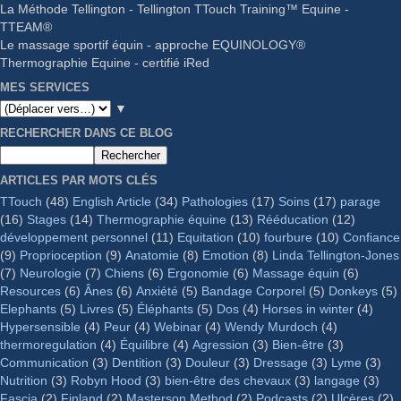
La Méthode Tellington - Tellington TTouch Training™ Equine -
TTEAM®
Le massage sportif équin - approche EQUINOLOGY®
Thermographie Equine - certifié iRed
MES SERVICES
▼
RECHERCHER DANS CE BLOG
ARTICLES PAR MOTS CLÉS
TTouch
(48)
English Article
(34)
Pathologies
(17)
Soins
(17)
parage
(16)
Stages
(14)
Thermographie équine
(13)
Rééducation
(12)
développement personnel
(11)
Equitation
(10)
fourbure
(10)
Confiance
(9)
Proprioception
(9)
Anatomie
(8)
Emotion
(8)
Linda Tellington-Jones
(7)
Neurologie
(7)
Chiens
(6)
Ergonomie
(6)
Massage équin
(6)
Resources
(6)
Ânes
(6)
Anxiété
(5)
Bandage Corporel
(5)
Donkeys
(5)
Elephants
(5)
Livres
(5)
Éléphants
(5)
Dos
(4)
Horses in winter
(4)
Hypersensible
(4)
Peur
(4)
Webinar
(4)
Wendy Murdoch
(4)
thermoregulation
(4)
Équilibre
(4)
Agression
(3)
Bien-être
(3)
Communication
(3)
Dentition
(3)
Douleur
(3)
Dressage
(3)
Lyme
(3)
Nutrition
(3)
Robyn Hood
(3)
bien-être des chevaux
(3)
langage
(3)
Fascia
(2)
Finland
(2)
Masterson Method
(2)
Podcasts
(2)
Ulcères
(2)