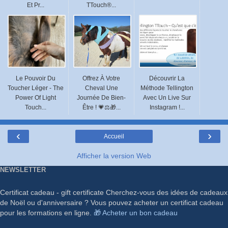
Et Pr...
TTouch®...
Le Pouvoir Du
Offrez À Votre
Découvrir La
Toucher Léger - The
Cheval Une
Méthode Tellington
Power Of Light
Journée De Bien-
Avec Un Live Sur
Touch...
Être ! 💗⚖️🎁...
Instagram !...
‹
›
Accueil
Afficher la version Web
NEWSLETTER
Certificat cadeau - gift certificate Cherchez-vous des idées de cadeaux
de Noël ou d'anniversaire ? Vous pouvez acheter un certificat cadeau
pour les formations en ligne.
🎁 Acheter un bon cadeau