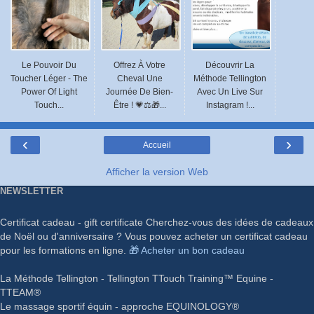
Le Pouvoir Du
Offrez À Votre
Découvrir La
Toucher Léger - The
Cheval Une
Méthode Tellington
Power Of Light
Journée De Bien-
Avec Un Live Sur
Touch...
Être ! 💗⚖️🎁...
Instagram !...
‹
›
Accueil
Afficher la version Web
NEWSLETTER
Certificat cadeau - gift certificate Cherchez-vous des idées de cadeaux
de Noël ou d'anniversaire ? Vous pouvez acheter un certificat cadeau
pour les formations en ligne.
🎁 Acheter un bon cadeau
La Méthode Tellington - Tellington TTouch Training™ Equine -
TTEAM®
Le massage sportif équin - approche EQUINOLOGY®