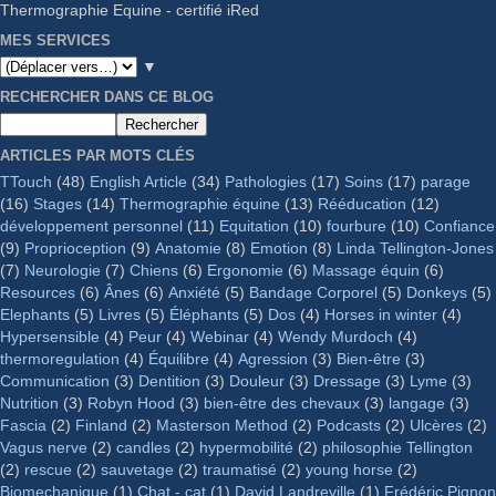
Thermographie Equine - certifié iRed
MES SERVICES
▼
RECHERCHER DANS CE BLOG
ARTICLES PAR MOTS CLÉS
TTouch
(48)
English Article
(34)
Pathologies
(17)
Soins
(17)
parage
(16)
Stages
(14)
Thermographie équine
(13)
Rééducation
(12)
développement personnel
(11)
Equitation
(10)
fourbure
(10)
Confiance
(9)
Proprioception
(9)
Anatomie
(8)
Emotion
(8)
Linda Tellington-Jones
(7)
Neurologie
(7)
Chiens
(6)
Ergonomie
(6)
Massage équin
(6)
Resources
(6)
Ânes
(6)
Anxiété
(5)
Bandage Corporel
(5)
Donkeys
(5)
Elephants
(5)
Livres
(5)
Éléphants
(5)
Dos
(4)
Horses in winter
(4)
Hypersensible
(4)
Peur
(4)
Webinar
(4)
Wendy Murdoch
(4)
thermoregulation
(4)
Équilibre
(4)
Agression
(3)
Bien-être
(3)
Communication
(3)
Dentition
(3)
Douleur
(3)
Dressage
(3)
Lyme
(3)
Nutrition
(3)
Robyn Hood
(3)
bien-être des chevaux
(3)
langage
(3)
Fascia
(2)
Finland
(2)
Masterson Method
(2)
Podcasts
(2)
Ulcères
(2)
Vagus nerve
(2)
candles
(2)
hypermobilité
(2)
philosophie Tellington
(2)
rescue
(2)
sauvetage
(2)
traumatisé
(2)
young horse
(2)
Biomechanique
(1)
Chat - cat
(1)
David Landreville
(1)
Frédéric Pignon