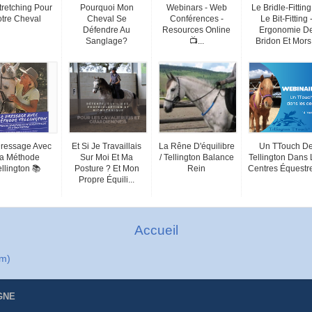
tretching Pour
Pourquoi Mon
Webinars - Web
Le Bridle-Fitting
otre Cheval
Cheval Se
Conférences -
Le Bit-Fitting 
Défendre Au
Resources Online
Ergonomie D
Sanglage?
📺...
Bridon Et Mors.
ressage Avec
Et Si Je Travaillais
La Rêne D'équilibre
Un TTouch D
a Méthode
Sur Moi Et Ma
/ Tellington Balance
Tellington Dans 
ellington 📚
Posture ? Et Mon
Rein
Centres Équestre
Propre Équili...
Accueil
om)
GNE