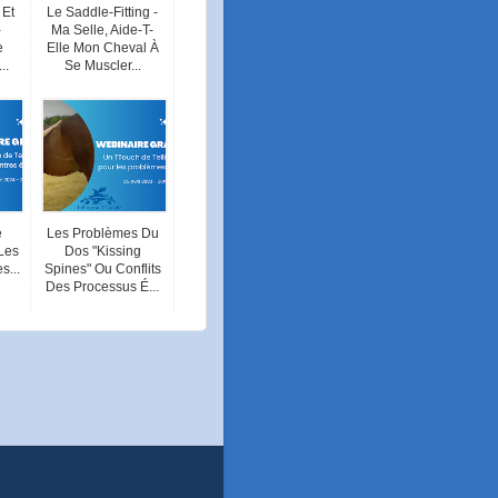
 Et
Le Saddle-Fitting -
-
Ma Selle, Aide-T-
e
Elle Mon Cheval À
..
Se Muscler...
e
Les Problèmes Du
Les
Dos "Kissing
s...
Spines" Ou Conflits
Des Processus É...