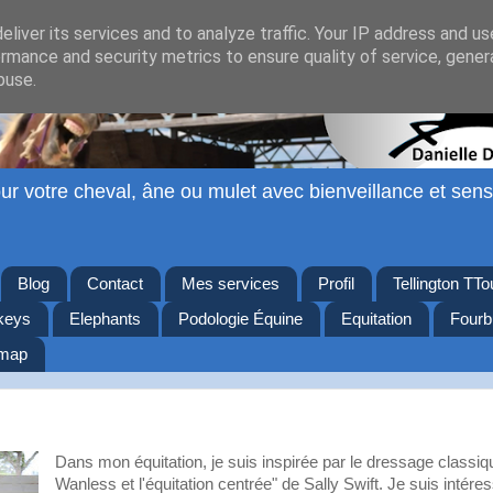
liver its services and to analyze traffic. Your IP address and u
rmance and security metrics to ensure quality of service, gene
buse.
ur votre cheval, âne ou mulet avec bienveillance et sensi
Blog
Contact
Mes services
Profil
Tellington TT
keys
Elephants
Podologie Équine
Equitation
Fourb
emap
Dans mon équitation, je suis inspirée par le dressage clas
Wanless et l'équitation centrée" de Sally Swift. Je suis intéress