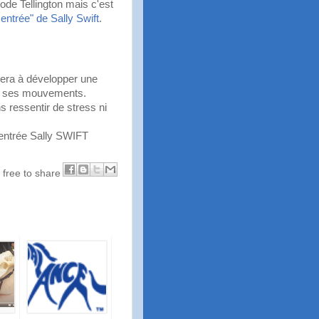
ode Tellington mais c'est
centrée" de Sally Swift
.
idera à développer une
ns ses mouvements.
s ressentir de stress ni
 centrée Sally SWIFT
l free to share