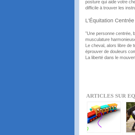
posture qui aide votre ch
difficile à trouver les ins
L'Équitation Centrée
"Une personne centrée, bi
musculature harmonieuse
Le cheval, alors libre de 
éprouver de douleurs com
La liberté dans le mouvem
ARTICLES SUR EQ