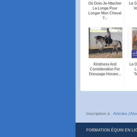
Où Dois-Je Attacher
Le S
La Longe Pour
V
Longer Mon Cheval
?...
Kindness And
Le D
Consideration For
L
Dressage Horses...
T
Inscription à :
Articles (At
FORMATION ÉQUIN EN LI