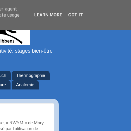
ser-agent
rate usage
LEARN MORE
GOT IT
tivité, stages bien-être
ouch
Thermographie
ure
Anatomie
sique, « RWYM » de Mary
é par l'utilisation de