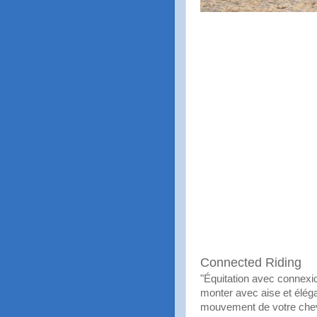
Connected Riding
"Équitation avec connexi
monter avec aise et élégan
mouvement de votre cheva