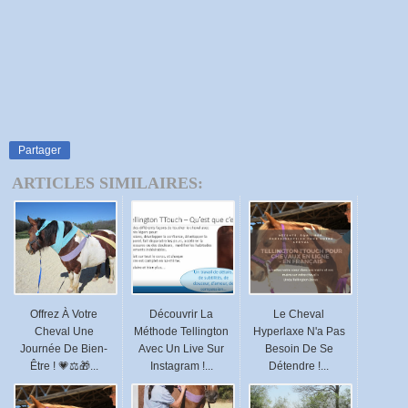
Partager
ARTICLES SIMILAIRES:
Offrez À Votre
Découvrir La
Le Cheval
Cheval Une
Méthode Tellington
Hyperlaxe N'a Pas
Journée De Bien-
Avec Un Live Sur
Besoin De Se
Être ! 💗⚖️🎁...
Instagram !...
Détendre !...