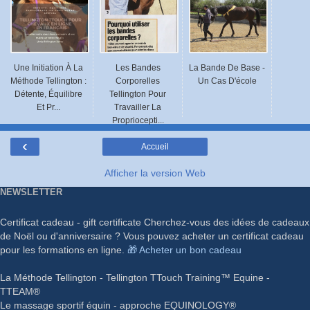
Une Initiation À La
Les Bandes
La Bande De Base -
Méthode Tellington :
Corporelles
Un Cas D'école
Détente, Équilibre
Tellington Pour
Et Pr...
Travailler La
Propriocepti...
‹
Accueil
Afficher la version Web
NEWSLETTER
Certificat cadeau - gift certificate Cherchez-vous des idées de cadeaux
de Noël ou d'anniversaire ? Vous pouvez acheter un certificat cadeau
pour les formations en ligne.
🎁 Acheter un bon cadeau
La Méthode Tellington - Tellington TTouch Training™ Equine -
TTEAM®
Le massage sportif équin - approche EQUINOLOGY®