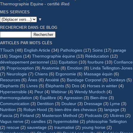
Thermographie Equine - certifié iRed
MES SERVICES
▼
RECHERCHER DANS CE BLOG
ARTICLES PAR MOTS CLÉS
TTouch
(48)
English Article
(34)
Pathologies
(17)
Soins
(17)
parage
(16)
Stages
(14)
Thermographie équine
(13)
Rééducation
(12)
développement personnel
(11)
Equitation
(10)
fourbure
(10)
Confiance
(9)
Proprioception
(9)
Anatomie
(8)
Emotion
(8)
Linda Tellington-Jones
(7)
Neurologie
(7)
Chiens
(6)
Ergonomie
(6)
Massage équin
(6)
Resources
(6)
Ânes
(6)
Anxiété
(5)
Bandage Corporel
(5)
Donkeys
(5)
Elephants
(5)
Livres
(5)
Éléphants
(5)
Dos
(4)
Horses in winter
(4)
Hypersensible
(4)
Peur
(4)
Webinar
(4)
Wendy Murdoch
(4)
thermoregulation
(4)
Équilibre
(4)
Agression
(3)
Bien-être
(3)
Communication
(3)
Dentition
(3)
Douleur
(3)
Dressage
(3)
Lyme
(3)
Nutrition
(3)
Robyn Hood
(3)
bien-être des chevaux
(3)
langage
(3)
Fascia
(2)
Finland
(2)
Masterson Method
(2)
Podcasts
(2)
Ulcères
(2)
Vagus nerve
(2)
candles
(2)
hypermobilité
(2)
philosophie Tellington
(2)
rescue
(2)
sauvetage
(2)
traumatisé
(2)
young horse
(2)