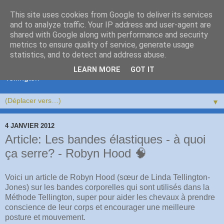
This site uses cookies from Google to deliver its services
and to analyze traffic. Your IP address and user-agent are
shared with Google along with performance and security
metrics to ensure quality of service, generate usage
statistics, and to detect and address abuse.
Bien-être et confiance pour votre cheval, âne ou mulet avec
bienveillance et sensitivité, stages bien-être équin, stages
LEARN MORE
GOT IT
Tellington
▼
4 JANVIER 2012
Article: Les bandes élastiques - à quoi
ça serre? - Robyn Hood 🧠
Voici un article de Robyn Hood (sœur de Linda Tellington-
Jones) sur les bandes corporelles qui sont utilisés dans la
Méthode Tellington, super pour aider les chevaux à prendre
conscience de leur corps et encourager une meilleure
posture et mouvement.